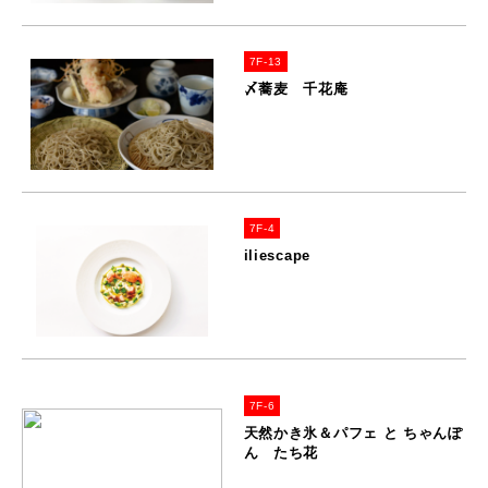
7F-13
〆蕎麦 千花庵
7F-4
iliescape
7F-6
天然かき氷＆パフェ と ちゃんぽ
ん たち花