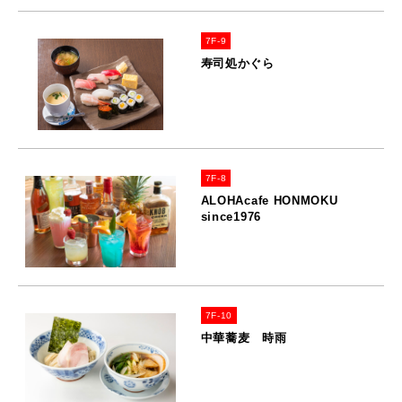
7F-9
寿司処かぐら
7F-8
ALOHAcafe HONMOKU
since1976
7F-10
中華蕎麦 時雨