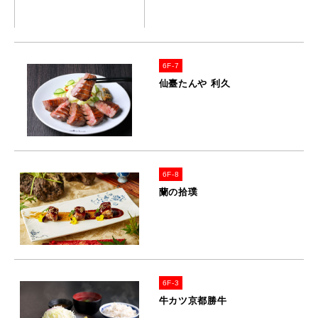
6F-7
仙臺たんや 利久
6F-8
蘭の拾璞
6F-3
牛カツ京都勝牛