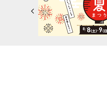
・7階女性用化粧室にて、ヘ
te(リキュート)】を導入