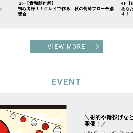
２F【貴和製作所】
4F【
／
初心者様！！クレイで作る 秋の葡萄ブローチ講
あな
習会
す！
VIEW MORE
EVENT
＼射的や輪投げな
開催！／