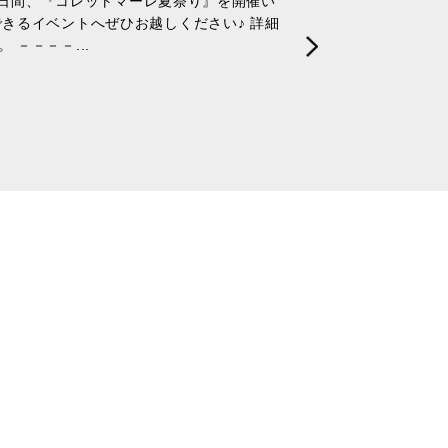
)の2日間、『コレットマーレ夏祭り』を開催い
できるイベントへぜひお越しください♪ 詳細
 －－－－...