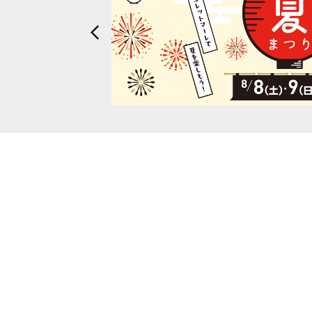
・7階女性用化粧室にて、ヘ
te(リキュート)】を導入