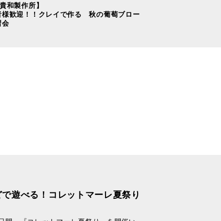
【貴和製作所】
者様歓迎！！クレイで作る 秋の葡萄ブロー
習会
どで遊べる！コレットマーレ夏祭り