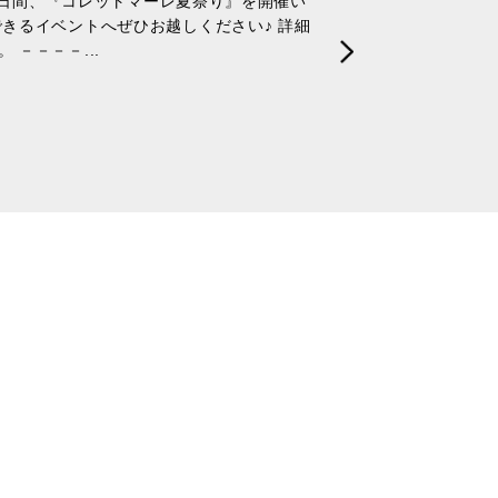
)の2日間、『コレットマーレ夏祭り』を開催い
できるイベントへぜひお越しください♪ 詳細
 －－－－...