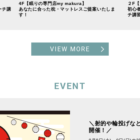
4F【眠りの専門店my makura】
２F
ーチ講
あなたに合った枕・マットレスご提案いたしま
初心
す！
チ講
VIEW MORE
EVENT
＼射的や輪投げな
開催！／