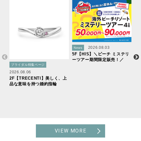
2026.08.03
News
5F【HIS】＼ビーチ ミステリ
ーツアー期間限定販売！／
ブライダル特集ページ
2026.08.06
2F【TRECENTI】美しく、上
品な意味を持つ婚約指輪
Ne
２
様
萄
VIEW MORE